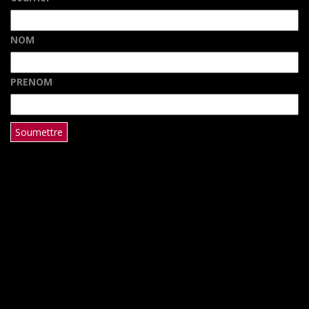
NOM
PRENOM
x
© Copyright contenu : Lintanf Traiteur 2019. All Rights Reserved.